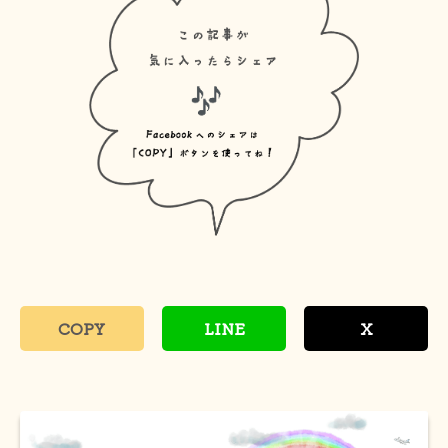
COPY
LINE
X