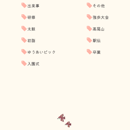
出来事
その他
研修
強歩大会
太鼓
高尾山
初詣
駅伝
ゆうあいピック
卒業
入園式